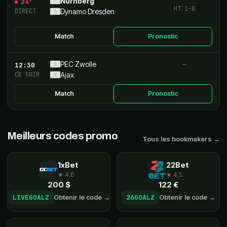
Nurnberg
24'
HT
1
-
0
DIRECT
Dynamo Dresden
Match
Pronostic
PEC Zwolle
—
12:30
CE SOIR
Ajax
Match
Pronostic
Meilleurs codes promo
Tous les bookmakers →
1xBet
22Bet
★
4.6
★
4.5
200 $
122 €
LIVEGOALZ
26GOALZ
Obtenir le code
→
Obtenir le code
→