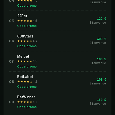
04
★★★★★
4.6
Bienvenue
Code promo
22Bet
122 €
05
★★★★★
4.5
Bienvenue
Code promo
888Starz
400 €
06
★★★★☆
4.4
Bienvenue
Code promo
Melbet
100 $
07
★★★★★
4.5
Bienvenue
Code promo
BetLabel
100 €
08
★★★★☆
4.2
Bienvenue
Code promo
BetWinner
130 $
09
★★★★☆
4.4
Bienvenue
Code promo