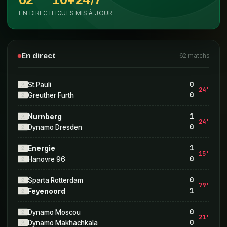
EN DIRECT
LIGUES
MIS À JOUR
En direct
62 matchs
0
St.Pauli
24'
0
Greuther Furth
1
Nurnberg
24'
0
Dynamo Dresden
1
Energie
15'
0
Hanovre 96
0
Sparta Rotterdam
79'
1
Feyenoord
0
Dynamo Moscou
21'
0
Dynamo Makhachkala